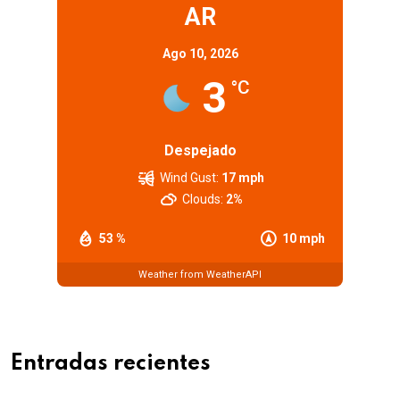
AR
Ago 10, 2026
3
°C
Despejado
Wind Gust:
17 mph
Clouds:
2%
53 %
10 mph
Weather from WeatherAPI
Entradas recientes