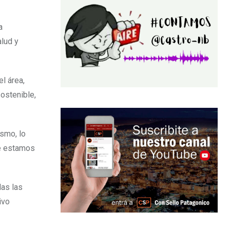
a
alud y
l área,
sostenible,
smo, lo
ue estamos
das las
ivo