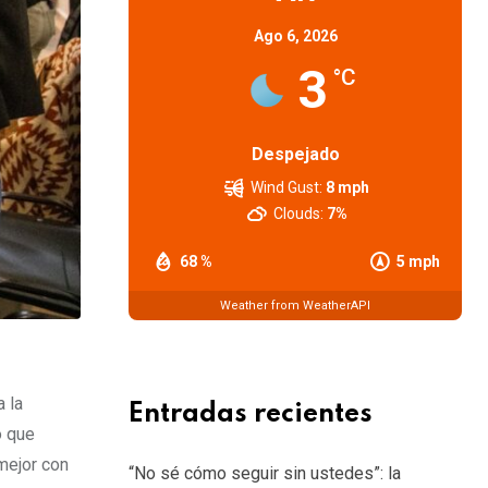
Ago 6, 2026
3
°C
Despejado
Wind Gust:
8 mph
Clouds:
7%
68 %
5 mph
Weather from WeatherAPI
 la
Entradas recientes
o que
mejor con
“No sé cómo seguir sin ustedes”: la