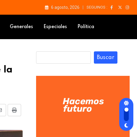
6 agosto, 2026
SEGUINOS :
Generales
Especiales
Política
Buscar
 la
Share
Print
via
Email