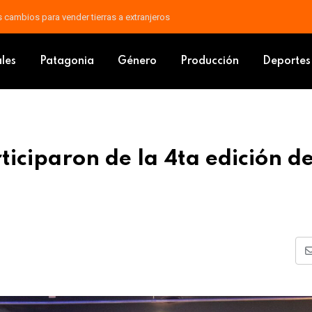
áfagas: un frente frío avanza sobre Argentina
tes participaron de la 4ta edición de la Master Class Ambiental
ales
Patagonia
Género
Producción
Deportes
iciparon de la 4ta edición de