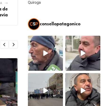
Quiroga
IA
a de
avia
consellopatagonico