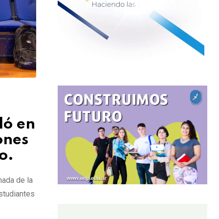
ló en
ones
o.
nada de la
studiantes