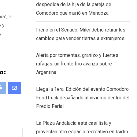
despedida de la hija de la pareja de
Comodoro que murió en Mendoza
a”, el
o y
Freno en el Senado: Milei debió retirar los
y
cambios para vender tierras a extranjeros
Alerta por tormentas, granizo y fuertes
ráfagas: un frente frío avanza sobre
Argentina
a:
Llega la 1era. Edición del evento Comodoro
pp
Print
Share
FoodTruck desafiando al invierno dentro del
via
Predio Ferial
Email
La Plaza Andalucía está casi lista y
proyectan otro espacio recreativo en Isidro