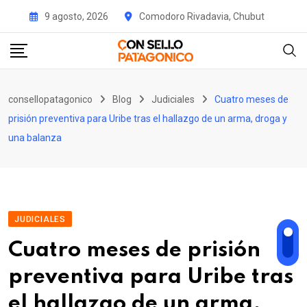
Skip
9 agosto, 2026
Comodoro Rivadavia, Chubut
to
content
consellopatagonico
Blog
Judiciales
Cuatro meses de
prisión preventiva para Uribe tras el hallazgo de un arma, droga y
una balanza
JUDICIALES
Cuatro meses de prisión
preventiva para Uribe tras
el hallazgo de un arma,