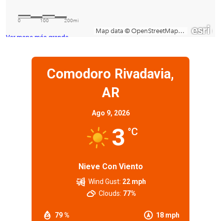
Ver mapa más grande
Comodoro Rivadavia,
AR
Ago 9, 2026
3
°C
Nieve Con Viento
Wind Gust:
22 mph
Clouds:
77%
79 %
18 mph