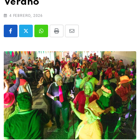
Verano
4 FEBRERO, 2026
Whatsapp
Print
Share
via
Email