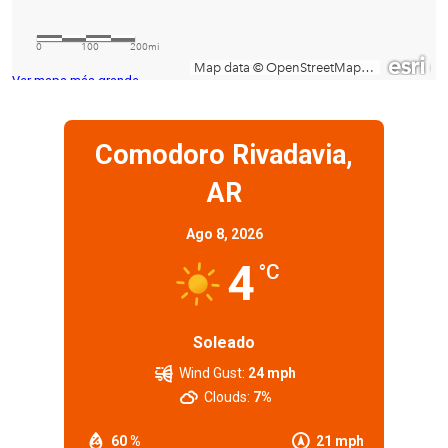
Ver mapa más grande
Comodoro Rivadavia,
AR
Ago 8, 2026
4
°C
Soleado
Wind Gust:
24 mph
Clouds:
7%
60 %
21 mph