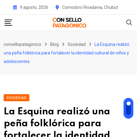
Skip
9 agosto, 2026
Comodoro Rivadavia, Chubut
to
content
consellopatagonico
Blog
Sociedad
La Esquina realizó
una peña folklórica para fortalecer la identidad cultural de niños y
adolescentes
SOCIEDAD
La Esquina realizó una
peña folklórica para
fortalecer la identidad