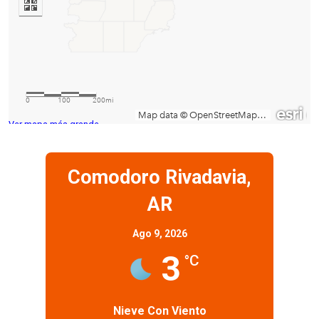
Ver mapa más grande
Comodoro Rivadavia,
AR
Ago 9, 2026
3
°C
Nieve Con Viento