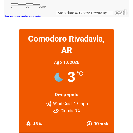
Ver mapa más grande
Comodoro Rivadavia,
AR
Ago 10, 2026
3
°C
Despejado
Wind Gust:
17 mph
Clouds:
7%
48 %
10 mph