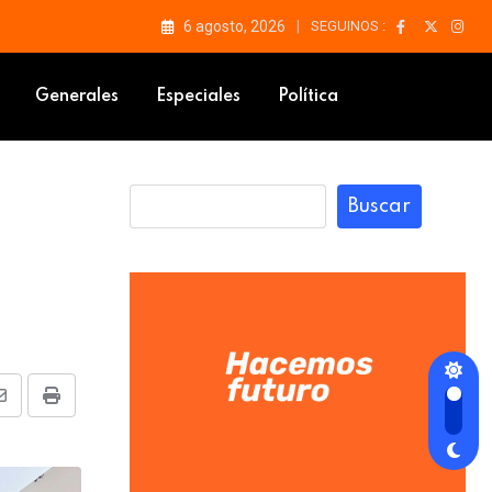
6 agosto, 2026
SEGUINOS :
Generales
Especiales
Política
Buscar
Share
Print
via
Email