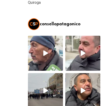
Quiroga
consellopatagonico