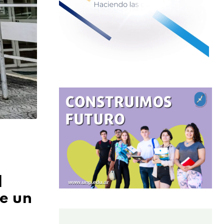
l
e un