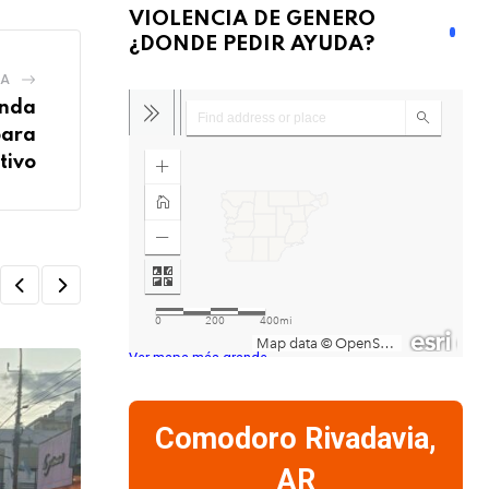
VIOLENCIA DE GENERO
¿DONDE PEDIR AYUDA?
IA
enda
para
tivo
Ver mapa más grande
Comodoro Rivadavia,
AR