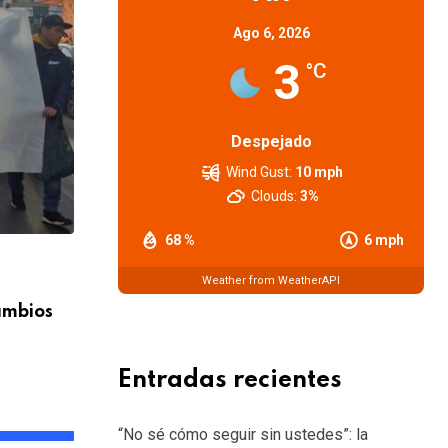
Ago 6, 2026
3
°C
Despejado
Wind Gust:
10 mph
Clouds:
3%
68 %
6 mph
GENERALES
Weather from WeatherAPI
cambios
Alerta por tormentas, granizo y fuertes 
frente
5 AGOSTO, 2026
Entradas recientes
“No sé cómo seguir sin ustedes”: la