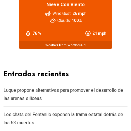
Nieve Con Viento
Wind Gust:
26 mph
Clouds:
100%
76 %
21 mph
Weather from WeatherAPI
Entradas recientes
Luque propone alternativas para promover el desarrollo de
las arenas silíceas
Los chats del Fentanilo exponen la trama estatal detrás de
las 63 muertes