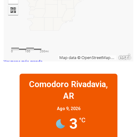
Ver mapa más grande
Comodoro Rivadavia,
AR
Ago 9, 2026
3
°C