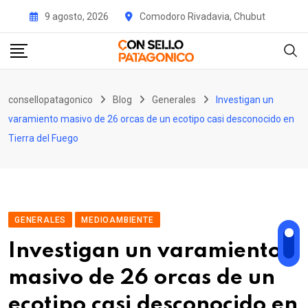
Skip
9 agosto, 2026
Comodoro Rivadavia, Chubut
to
content
consellopatagonico
Blog
Generales
Investigan un
varamiento masivo de 26 orcas de un ecotipo casi desconocido en
Tierra del Fuego
GENERALES
MEDIOAMBIENTE
Investigan un varamiento
masivo de 26 orcas de un
ecotipo casi desconocido en