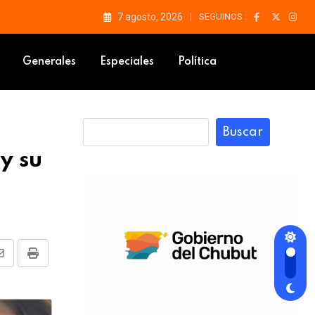
7 agosto, 2026
SEGUINOS :
Generales
Especiales
Política
Buscar
y su
Share
Print
via
Email