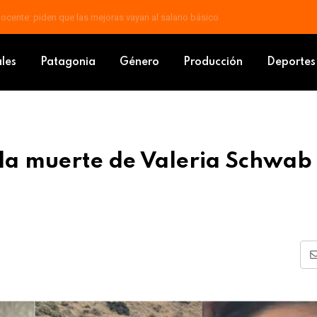
 docente: piden que las mejoras vayan al salario básico
imen la muerte de Valeria Schwab y su familia reclama justicia
ales
Patagonia
Género
Producción
Deportes
la muerte de Valeria Schwab 