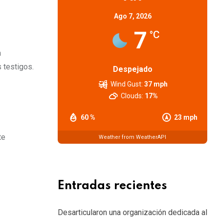
Ago 7, 2026
7
°C
a
 testigos.
Despejado
Wind Gust:
37 mph
Clouds:
17%
60 %
23 mph
te
Weather from WeatherAPI
Entradas recientes
Desarticularon una organización dedicada al