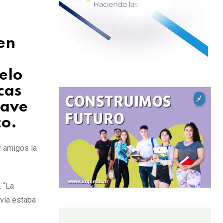
en
elo
cas
lave
to.
y amigos la
 “La
vía estaba