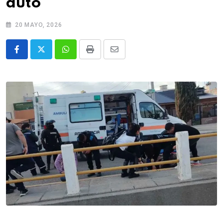
auto
20 MAYO, 2026
Whatsapp
Print
Share
via
Email