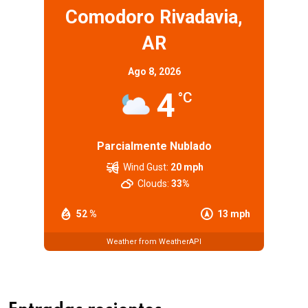
Comodoro Rivadavia,
AR
Ago 8, 2026
4
°C
Parcialmente Nublado
Wind Gust:
20 mph
Clouds:
33%
52 %
13 mph
Weather from WeatherAPI