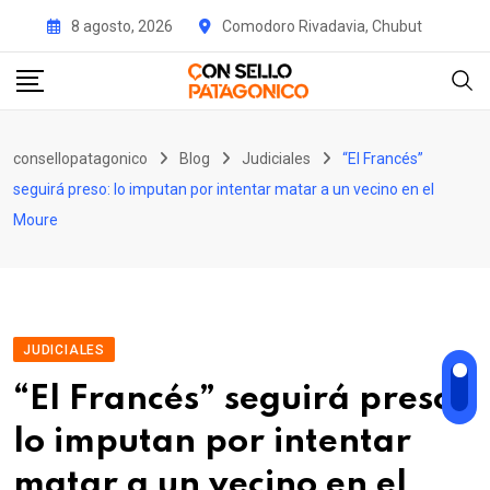
Skip
8 agosto, 2026
Comodoro Rivadavia, Chubut
to
content
consellopatagonico
Blog
Judiciales
“El Francés”
seguirá preso: lo imputan por intentar matar a un vecino en el
Moure
JUDICIALES
“El Francés” seguirá preso:
lo imputan por intentar
matar a un vecino en el