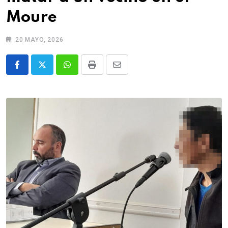
Moure
20 MAYO, 2026
Whatsapp
Print
Share
via
Email