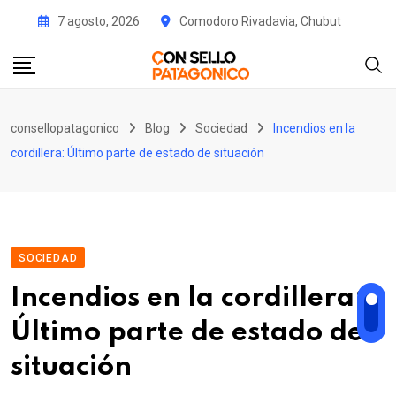
Skip
7 agosto, 2026
Comodoro Rivadavia, Chubut
to
content
consellopatagonico
Blog
Sociedad
Incendios en la
cordillera: Último parte de estado de situación
SOCIEDAD
Incendios en la cordillera:
Último parte de estado de
situación