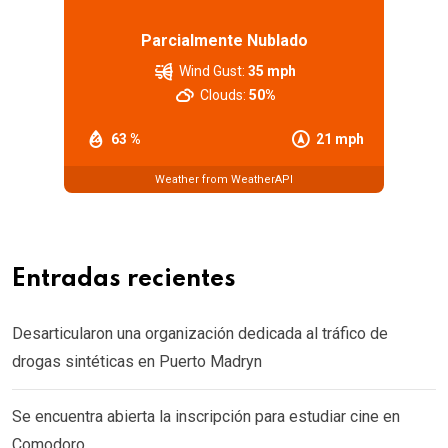
Parcialmente Nublado
Wind Gust:
35 mph
Clouds:
50%
63 %
21 mph
Weather from WeatherAPI
Entradas recientes
Desarticularon una organización dedicada al tráfico de
drogas sintéticas en Puerto Madryn
Se encuentra abierta la inscripción para estudiar cine en
Comodoro