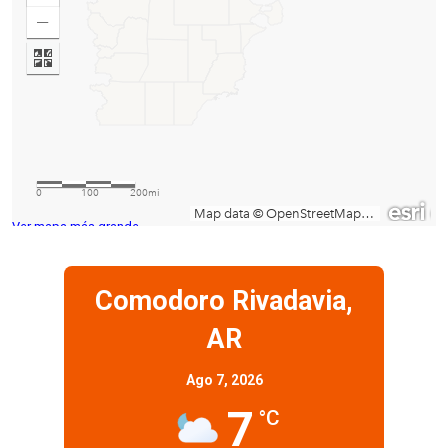
Ver mapa más grande
Comodoro Rivadavia,
AR
Ago 7, 2026
7
°C