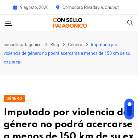
Skip
9 agosto, 2026
Comodoro Rivadavia, Chubut
to
content
consellopatagonico
Blog
Género
Imputado por
violencia de género no podrá acercarse a menos de 150 km de su
ex pareja
GÉNERO
Imputado por violencia de
género no podrá acercarse
a menos de 150 km de su ex