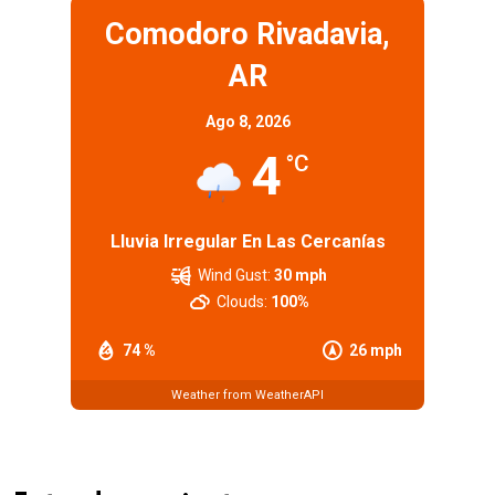
Comodoro Rivadavia,
AR
Ago 8, 2026
4
°C
Lluvia Irregular En Las Cercanías
Wind Gust:
30 mph
Clouds:
100%
74 %
26 mph
Weather from WeatherAPI