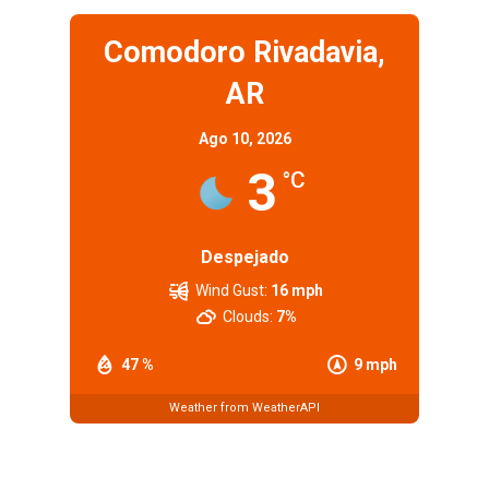
Comodoro Rivadavia,
AR
Ago 10, 2026
3
°C
Despejado
Wind Gust:
16 mph
Clouds:
7%
47 %
9 mph
Weather from WeatherAPI