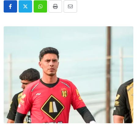
Whatsapp
Print
Share
via
Email