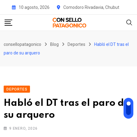
Skip
10 agosto, 2026
Comodoro Rivadavia, Chubut
to
content
consellopatagonico
Blog
Deportes
Habló el DT tras el
paro de su arquero
DEPORTES
Habló el DT tras el paro de
su arquero
9 ENERO, 2026