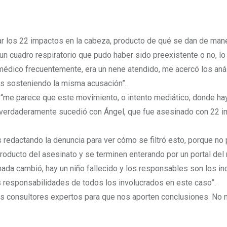
r los 22 impactos en la cabeza, producto de qué se dan de man
s un cuadro respiratorio que pudo haber sido preexistente o no, lo
 médico frecuentemente, era un nene atendido, me acercó los anál
s sosteniendo la misma acusación”.
e “me parece que este movimiento, o intento mediático, donde ha
ue verdaderamente sucedió con Ángel, que fue asesinado con 22 
redactando la denuncia para ver cómo se filtró esto, porque no
roducto del asesinato y se terminen enterando por un portal del 
mí nada cambió, hay un niño fallecido y los responsables son los i
s responsabilidades de todos los involucrados en este caso”.
os consultores expertos para que nos aporten conclusiones. No