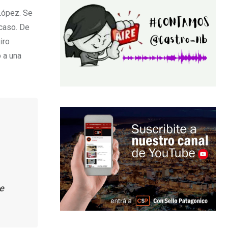
 López. Se
caso. De
iro
 a una
ue