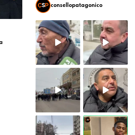
consellopatagonico
CARTELERA
a
Adrián Suar y Natalia Oreiro vuelven a
en
7 AGOSTO, 2026