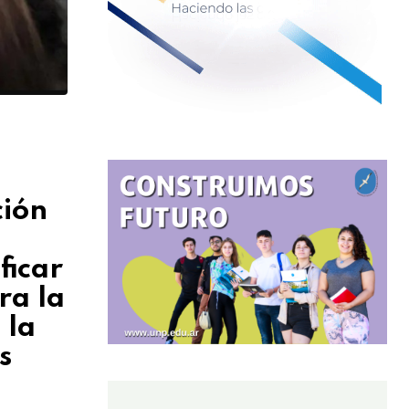
ción
ficar
ra la
 la
s