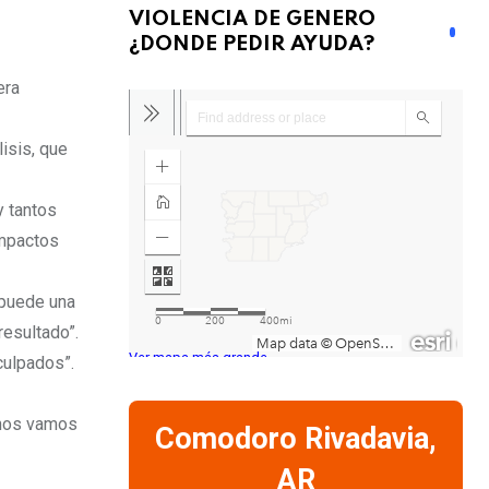
VIOLENCIA DE GENERO
¿DONDE PEDIR AYUDA?
era
isis, que
y tantos
impactos
 puede una
resultado”.
Ver mapa más grande
nculpados”.
 nos vamos
Comodoro Rivadavia,
AR