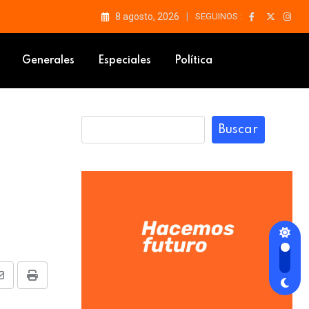
8 agosto, 2026
SEGUINOS :
que no manipulen la investigación
Generales
Especiales
Política
Buscar
Share
Print
via