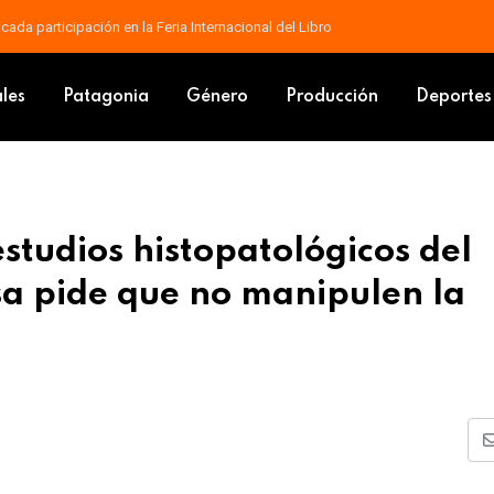
contrarse en el cine con “Yo, Narciso”
 de los estudios histopatológicos del cuerpo de Ángel y la defensa pide 
ales
Patagonia
Género
Producción
Deportes
estudios histopatológicos del
sa pide que no manipulen la