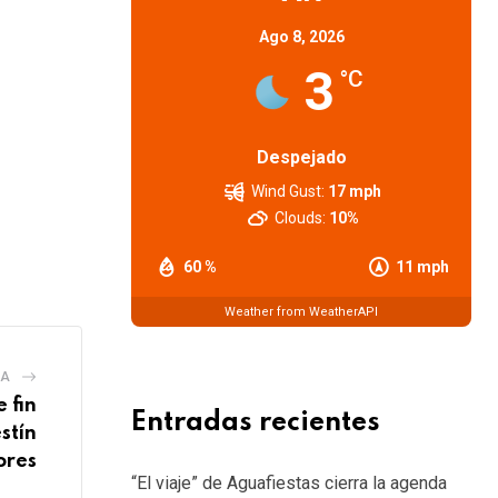
Ago 8, 2026
3
°C
Despejado
Wind Gust:
17 mph
Clouds:
10%
60 %
11 mph
Weather from WeatherAPI
IA
 fin
Entradas recientes
stín
ores
“El viaje” de Aguafiestas cierra la agenda