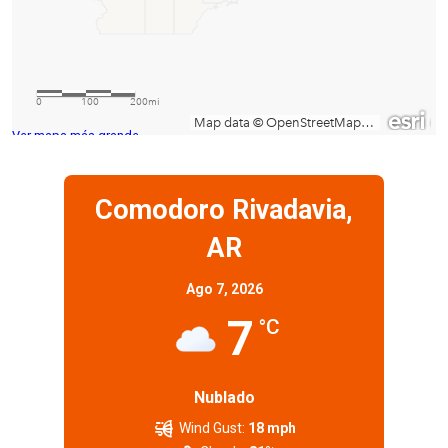
Ver mapa más grande
Comodoro Rivadavia,
AR
Ago 7, 2026
7
°C
Nublado
Wind Gust:
18 mph