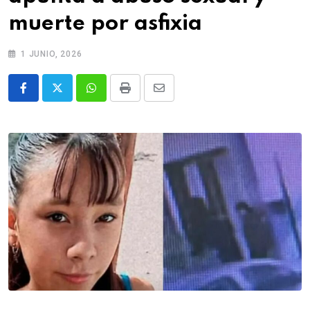
muerte por asfixia
1 JUNIO, 2026
Whatsapp
Print
Share
via
Email