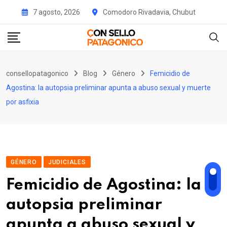
Skip
7 agosto, 2026
Comodoro Rivadavia, Chubut
to
content
consellopatagonico
Blog
Género
Femicidio de
Agostina: la autopsia preliminar apunta a abuso sexual y muerte
por asfixia
GÉNERO
JUDICIALES
Femicidio de Agostina: la
autopsia preliminar
apunta a abuso sexual y