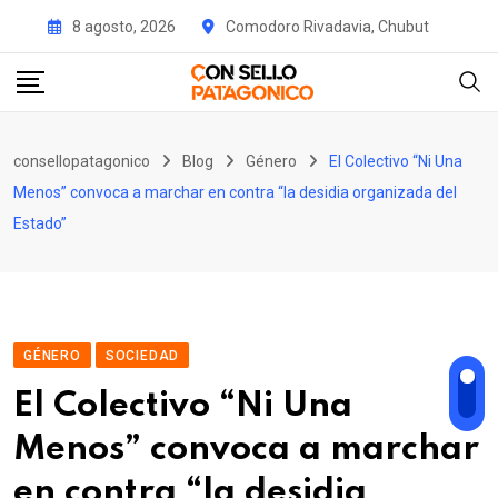
Skip
8 agosto, 2026
Comodoro Rivadavia, Chubut
to
content
consellopatagonico
Blog
Género
El Colectivo “Ni Una
Menos” convoca a marchar en contra “la desidia organizada del
Estado”
GÉNERO
SOCIEDAD
El Colectivo “Ni Una
Menos” convoca a marchar
en contra “la desidia