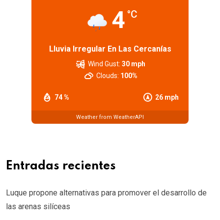
4
°C
Lluvia Irregular En Las Cercanías
Wind Gust:
30 mph
Clouds:
100%
74 %
26 mph
Weather from WeatherAPI
Entradas recientes
Luque propone alternativas para promover el desarrollo de
las arenas silíceas