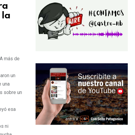
ra
 la
. A más de
saron un
e una
es sobre un
leyó esa
s ni
 mucha