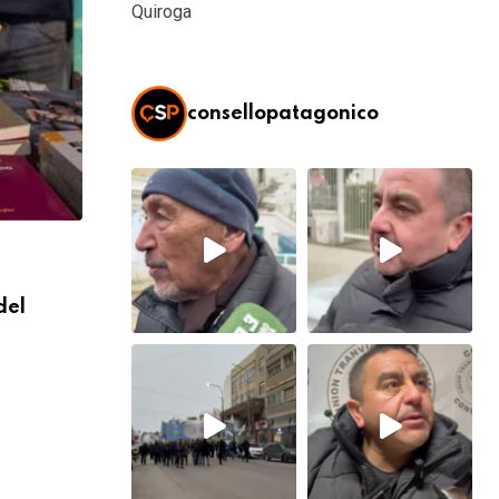
Quiroga
consellopatagonico
del
SOCIEDAD
Sergio Feferovich llega a la Feria del Lib
5 AGOSTO, 2026