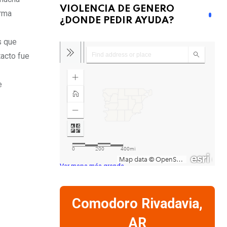
VIOLENCIA DE GENERO
orma
¿DONDE PEDIR AYUDA?
s que
tacto fue
e
Ver mapa más grande
Comodoro Rivadavia,
AR