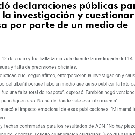
dó declaraciones públicas pa
la investigación y cuestionar
lsa por parte de un medio de
13 de enero y fue hallada sin vida durante la madrugada del 14
usa y falta de precisiones oficiales.
sticas que, según afirmó, entorpecieron la investigación y cau
aso del albañil porque hubo un medio que quiso publicar la foto d
 fue una falta total de respeto”, expresó. También negó version
que indiquen eso. No sé de dónde sale esa información”.
 remarcó el impacto emocional de esas publicaciones. “Mi mamá 
vo.
ay fechas confirmadas para los resultados de ADN. “No hay plazo
indicó. Además, solicitó colaboración ciudadana: “Ese día había