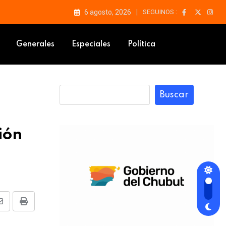
6 agosto, 2026
SEGUINOS :
e la desinformación mediática
Generales
Especiales
Política
Buscar
ión
Share
Print
via