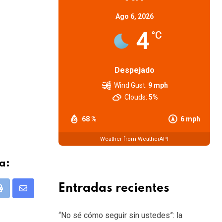
Ago 6, 2026
4
°C
Despejado
Wind Gust:
9 mph
Clouds:
5%
68 %
6 mph
Weather from WeatherAPI
a:
Entradas recientes
pp
Print
Share
via
“No sé cómo seguir sin ustedes”: la