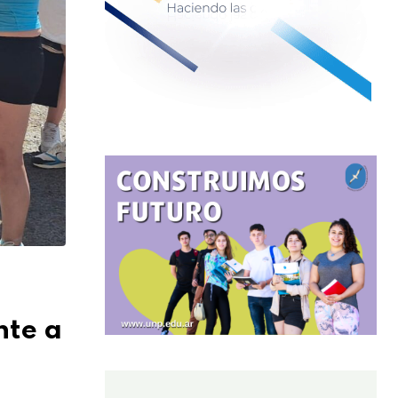
nte a
—