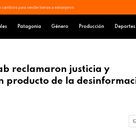
áfagas: un frente frío avanza sobre Argentina
ia Schwab reclamaron justicia y denunciaron revictimización producto d
ales
Patagonia
Género
Producción
Deportes
b reclamaron justicia y
n producto de la desinformac