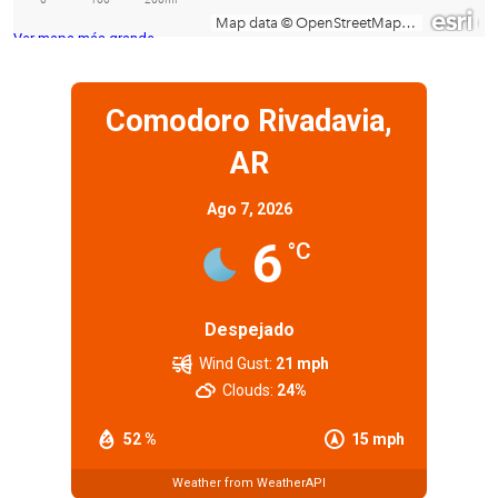
Ver mapa más grande
Comodoro Rivadavia,
AR
Ago 7, 2026
6
°C
Despejado
Wind Gust:
21 mph
Clouds:
24%
52 %
15 mph
Weather from WeatherAPI