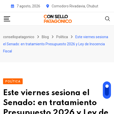
Skip
7 agosto, 2026
Comodoro Rivadavia, Chubut
to
content
consellopatagonico
Blog
Política
Este viernes sesiona
el Senado: en tratamiento Presupuesto 2026 y Ley de Inocencia
Fiscal
POLÍTICA
Este viernes sesiona el
Senado: en tratamiento
Presupuesto 2026 y Ley de