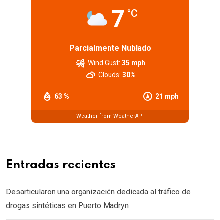
7
°C
Parcialmente Nublado
Wind Gust:
35 mph
Clouds:
30%
63 %
21 mph
Weather from WeatherAPI
Entradas recientes
Desarticularon una organización dedicada al tráfico de
drogas sintéticas en Puerto Madryn