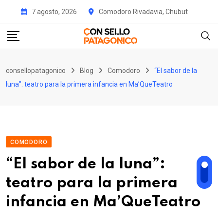
Skip
7 agosto, 2026
Comodoro Rivadavia, Chubut
to
content
consellopatagonico
Blog
Comodoro
“El sabor de la
luna”: teatro para la primera infancia en Ma’QueTeatro
COMODORO
“El sabor de la luna”:
teatro para la primera
infancia en Ma’QueTeatro