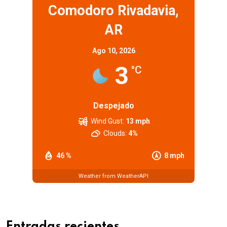
Comodoro Rivadavia,
AR
Ago 10, 2026
3
°C
Despejado
Wind Gust:
13 mph
Clouds:
4%
46 %
8 mph
Weather from WeatherAPI
Entradas recientes