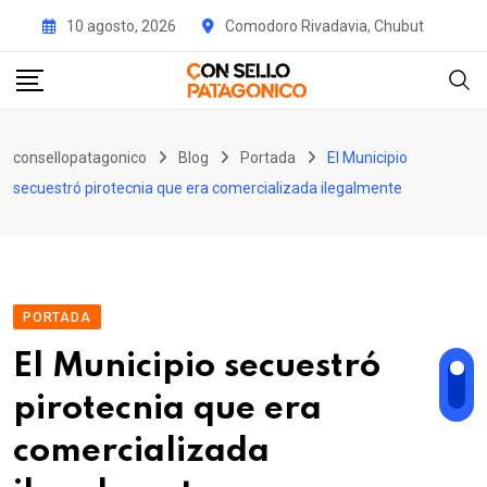
Skip
10 agosto, 2026
Comodoro Rivadavia, Chubut
to
content
consellopatagonico
Blog
Portada
El Municipio
secuestró pirotecnia que era comercializada ilegalmente
PORTADA
El Municipio secuestró
pirotecnia que era
comercializada