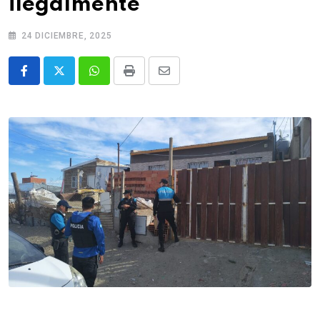
ilegalmente
24 DICIEMBRE, 2025
Whatsapp
Print
Share
via
Email