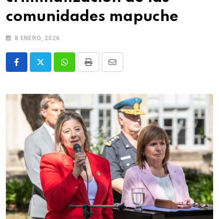
comunidades mapuche
8 ENERO, 2026
Whatsapp
Print
Share
via
Email