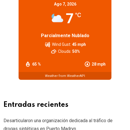
Ago 7, 2026
7
°C
Parcialmente Nublado
Wind Gust:
45 mph
Clouds:
50%
65 %
28 mph
Weather from WeatherAPI
Entradas recientes
Desarticularon una organización dedicada al tráfico de
drogas sintéticas en Puerto Madryn