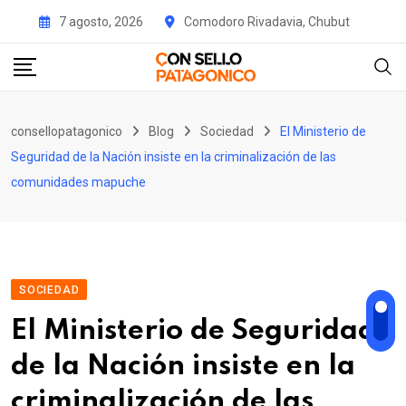
Skip
7 agosto, 2026
Comodoro Rivadavia, Chubut
to
content
consellopatagonico
Blog
Sociedad
El Ministerio de
Seguridad de la Nación insiste en la criminalización de las
comunidades mapuche
SOCIEDAD
El Ministerio de Seguridad
de la Nación insiste en la
criminalización de las