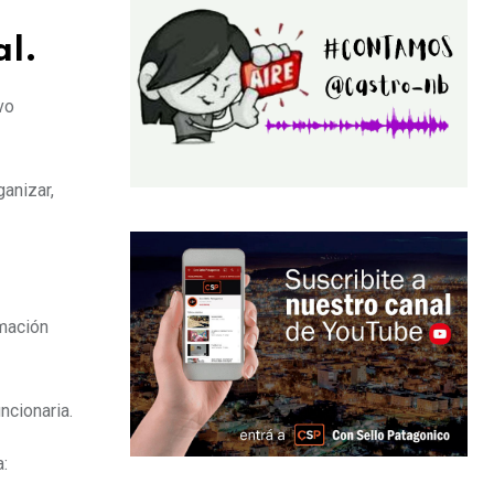
al.
vo
anizar,
rmación
ncionaria.
: