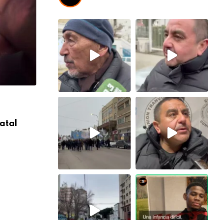
,
COMODORO
SOCIEDAD
atal
Comodoro despide a Miguel Criado Arrie
exfuncionario municipal
8 AGOSTO, 2026