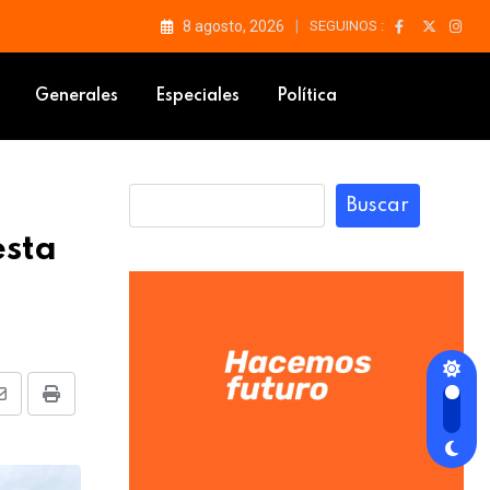
8 agosto, 2026
SEGUINOS :
iudad
Generales
Especiales
Política
Buscar
esta
Share
Print
via
Email