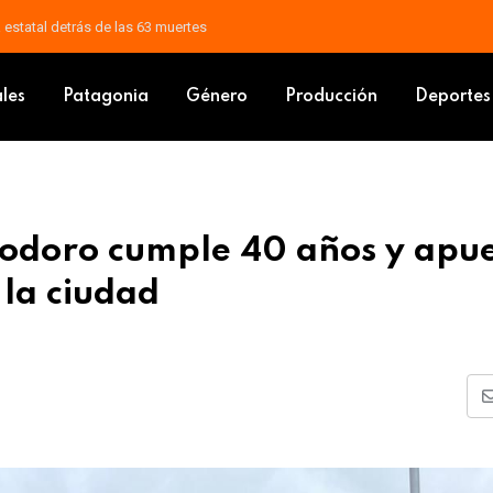
a, histórico exfuncionario municipal
o de Comodoro cumple 40 años y apuesta a digitalizar la memoria de la c
ales
Patagonia
Género
Producción
Deportes
modoro cumple 40 años y apu
 la ciudad