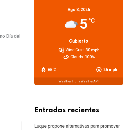
Ago 8, 2026
5
°C
mo Día del
Cubierto
Wind Gust:
30 mph
Clouds:
100%
65 %
26 mph
Weather from WeatherAPI
Entradas recientes
Luque propone alternativas para promover