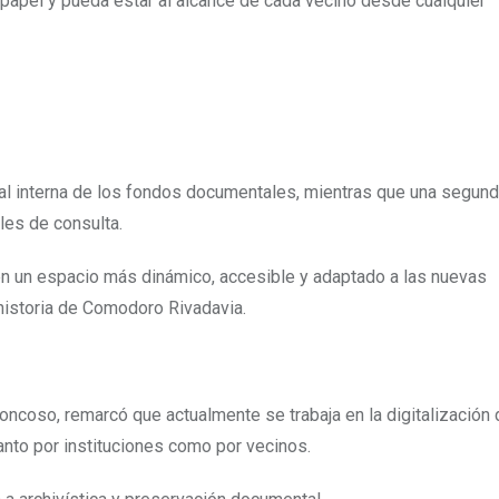
papel y pueda estar al alcance de cada vecino desde cualquier
ital interna de los fondos documentales, mientras que una segun
les de consulta.
en un espacio más dinámico, accesible y adaptado a las nuevas
 historia de Comodoro Rivadavia.
roncoso, remarcó que actualmente se trabaja en la digitalización
anto por instituciones como por vecinos.