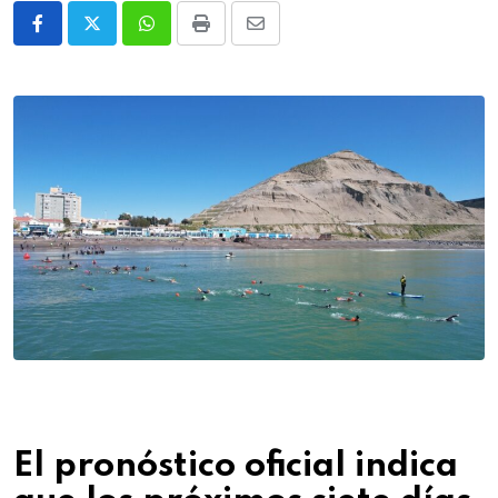
Whatsapp
Print
Share
via
Email
El pronóstico oficial indica