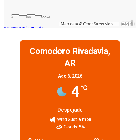
Ver mapa más grande
Comodoro Rivadavia,
AR
Ago 6, 2026
4
°C
Despejado
Wind Gust:
9 mph
Clouds:
5%