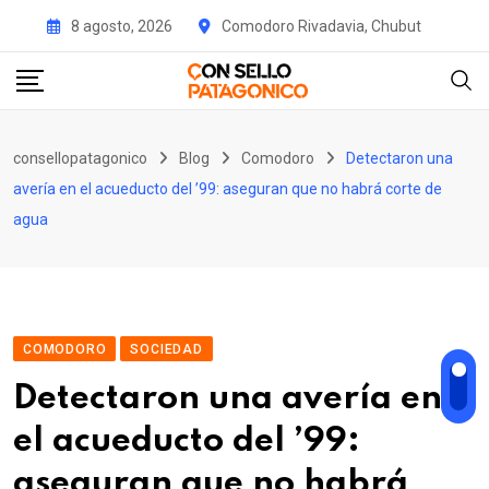
Skip
8 agosto, 2026
Comodoro Rivadavia, Chubut
to
content
consellopatagonico
Blog
Comodoro
Detectaron una
avería en el acueducto del ’99: aseguran que no habrá corte de
agua
COMODORO
SOCIEDAD
Detectaron una avería en
el acueducto del ’99:
aseguran que no habrá