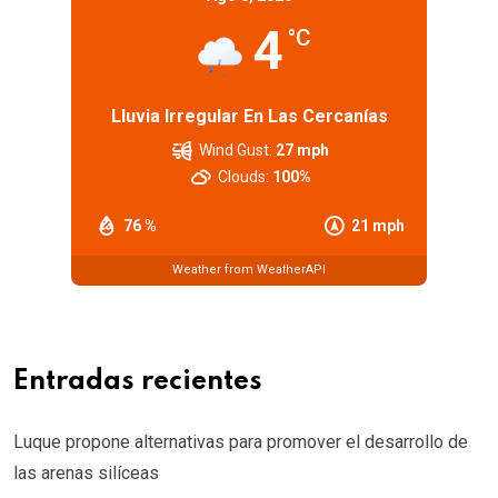
4
°C
Lluvia Irregular En Las Cercanías
Wind Gust:
27 mph
Clouds:
100%
76 %
21 mph
Weather from WeatherAPI
Entradas recientes
Luque propone alternativas para promover el desarrollo de
las arenas silíceas