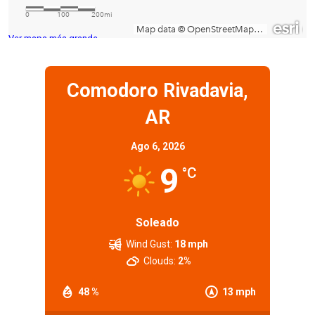
Ver mapa más grande
Comodoro Rivadavia,
AR
Ago 6, 2026
9
°C
Soleado
Wind Gust:
18 mph
Clouds:
2%
48 %
13 mph