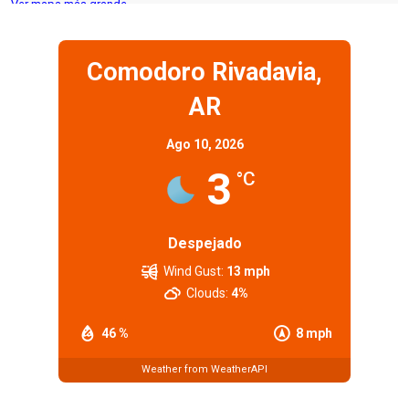
Ver mapa más grande
Comodoro Rivadavia,
AR
Ago 10, 2026
3
°C
Despejado
Wind Gust:
13 mph
Clouds:
4%
46 %
8 mph
Weather from WeatherAPI