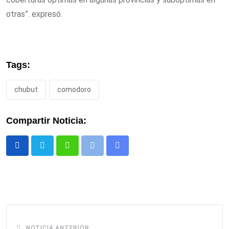
otras”. expresó.
Tags:
chubut
comodoro
Compartir Noticia:
Whatsapp
Print
Share
via
Email
NOTICIA ANTERIOR