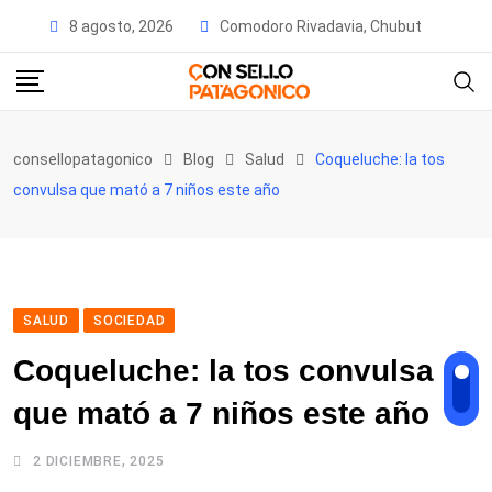
Skip
8 agosto, 2026
Comodoro Rivadavia, Chubut
to
content
consellopatagonico
Blog
Salud
Coqueluche: la tos
convulsa que mató a 7 niños este año
SALUD
SOCIEDAD
Coqueluche: la tos convulsa
que mató a 7 niños este año
2 DICIEMBRE, 2025