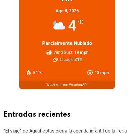
Ago 8, 2026
4
°C
Parcialmente Nublado
Wind Gust:
19 mph
Clouds:
31%
51 %
13 mph
Weather from WeatherAPI
Entradas recientes
“El viaje” de Aguafiestas cierra la agenda infantil de la Feria