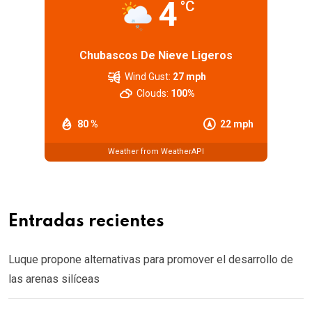
4
°C
Chubascos De Nieve Ligeros
Wind Gust:
27 mph
Clouds:
100%
80 %
22 mph
Weather from WeatherAPI
Entradas recientes
Luque propone alternativas para promover el desarrollo de
las arenas silíceas