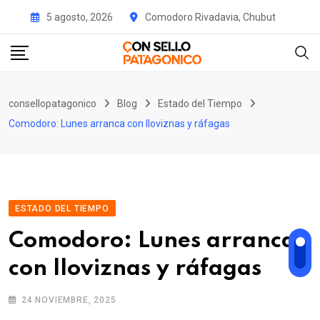
Skip
5 agosto, 2026
Comodoro Rivadavia, Chubut
to
content
consellopatagonico
Blog
Estado del Tiempo
Comodoro: Lunes arranca con lloviznas y ráfagas
ESTADO DEL TIEMPO
Comodoro: Lunes arranca
con lloviznas y ráfagas
24 NOVIEMBRE, 2025