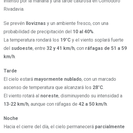
intenso por la mañana y una tarde calurosa en Comodoro
Rivadavia.
Se prevén
lloviznas
y un ambiente fresco, con una
probabilidad de precipitación del
10 al 40%
.
La temperatura rondará los
19°C
y el viento soplará fuerte
del
sudoeste
, entre
32 y 41 km/h
, con
ráfagas de 51 a 59
km/h
.
Tarde
El cielo estará
mayormente nublado
, con un marcado
ascenso de temperatura que alcanzará los
28°C
.
El viento rotará al
noreste
, disminuyendo su intensidad a
13-22 km/h
, aunque con ráfagas de
42 a 50 km/h
.
Noche
Hacia el cierre del día, el cielo permanecerá
parcialmente