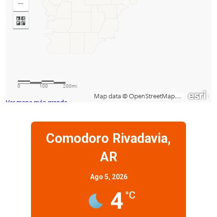
Ver mapa más grande
Comodoro Rivadavia,
AR
Ago 5, 2026
4
°C