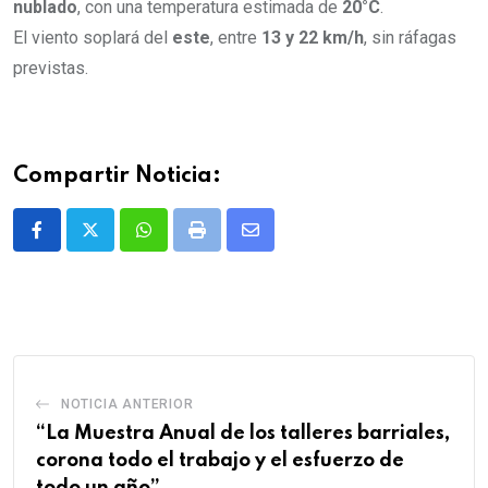
nublado
, con una temperatura estimada de
20°C
.
El viento soplará del
este
, entre
13 y 22 km/h
, sin ráfagas
previstas.
Compartir Noticia:
Whatsapp
Print
Share
via
Email
NOTICIA ANTERIOR
“La Muestra Anual de los talleres barriales,
corona todo el trabajo y el esfuerzo de