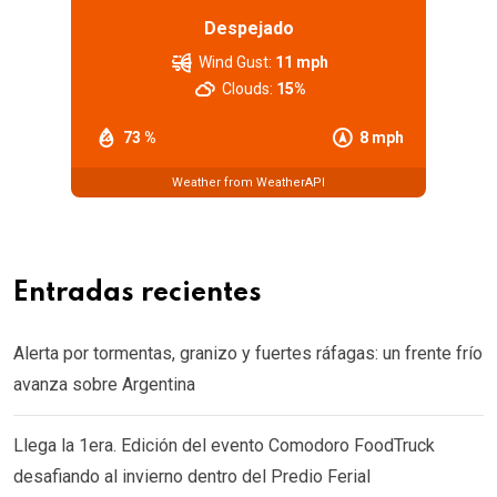
Despejado
Wind Gust:
11 mph
Clouds:
15%
73 %
8 mph
Weather from WeatherAPI
Entradas recientes
Alerta por tormentas, granizo y fuertes ráfagas: un frente frío
avanza sobre Argentina
Llega la 1era. Edición del evento Comodoro FoodTruck
desafiando al invierno dentro del Predio Ferial