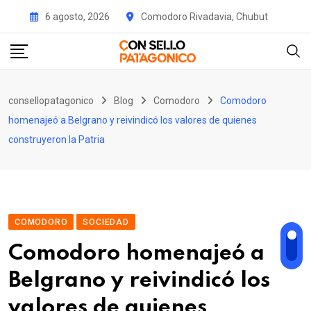
Skip
6 agosto, 2026
Comodoro Rivadavia, Chubut
to
content
consellopatagonico
Blog
Comodoro
Comodoro
homenajeó a Belgrano y reivindicó los valores de quienes
construyeron la Patria
COMODORO
SOCIEDAD
Comodoro homenajeó a
Belgrano y reivindicó los
valores de quienes