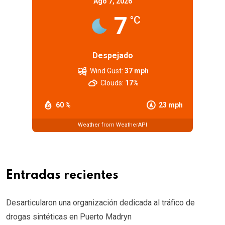
Ago 7, 2026
7
°C
Despejado
Wind Gust:
37 mph
Clouds:
17%
60 %
23 mph
Weather from WeatherAPI
Entradas recientes
Desarticularon una organización dedicada al tráfico de
drogas sintéticas en Puerto Madryn