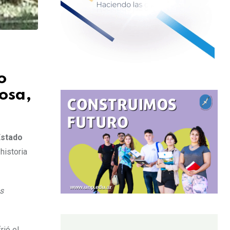
o
osa,
Estado
historia
s
rió el