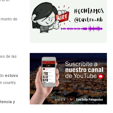
l monto de
tes de las
udo
estuvo
un country
tencia y