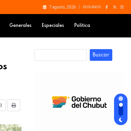
7 agosto, 2026
SEGUINOS :
rta García Belsunce
Generales
Especiales
Política
Buscar
os
Share
Print
via
Email