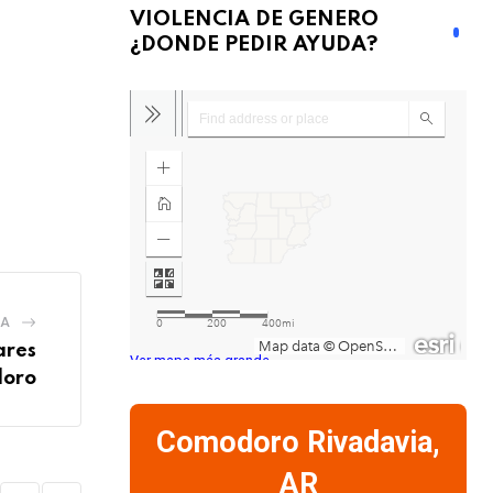
VIOLENCIA DE GENERO
¿DONDE PEDIR AYUDA?
IA
ares
Ver mapa más grande
doro
Comodoro Rivadavia,
AR