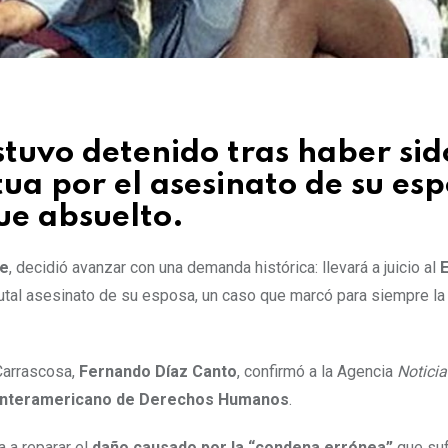
estuvo detenido tras haber sid
ua por el asesinato de su esp
fue absuelto.
ce
, decidió avanzar con una demanda histórica: llevará a juicio al
utal asesinato de su esposa, un caso que marcó para siempre la 
Carrascosa,
Fernando Díaz Canto
, confirmó a la Agencia
Noticia
Interamericano de Derechos Humanos
.
a a reparar el
daño causado por la “condena errónea”
que suf