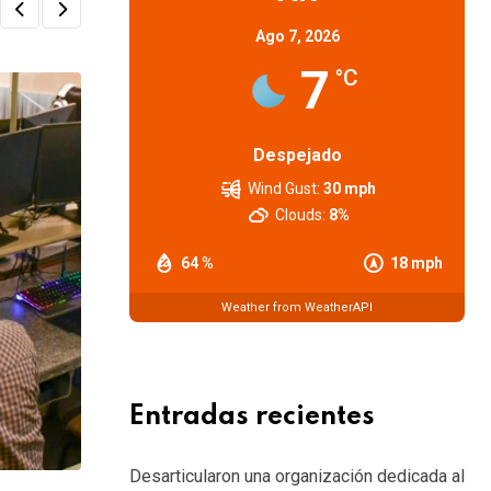
Ago 7, 2026
7
°C
Despejado
Wind Gust:
30 mph
Clouds:
8%
64 %
18 mph
Weather from WeatherAPI
Entradas recientes
Desarticularon una organización dedicada al