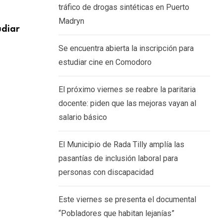
tráfico de drogas sintéticas en Puerto
SOCIEDAD
Madryn
udiar
El próximo viernes se reabre la paritari
piden
Se encuentra abierta la inscripción para
6 AGOSTO, 2026
estudiar cine en Comodoro
El próximo viernes se reabre la paritaria
docente: piden que las mejoras vayan al
salario básico
El Municipio de Rada Tilly amplía las
pasantías de inclusión laboral para
personas con discapacidad
Este viernes se presenta el documental
“Pobladores que habitan lejanías”