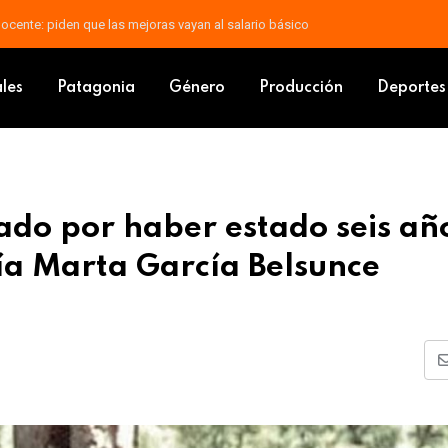
 docente: piden que las mejoras vayan al salario básico
al Estado por haber estado seis años preso por el crimen de María Ma
ales
Patagonia
Género
Producción
Deportes
do por haber estado seis añ
ía Marta García Belsunce