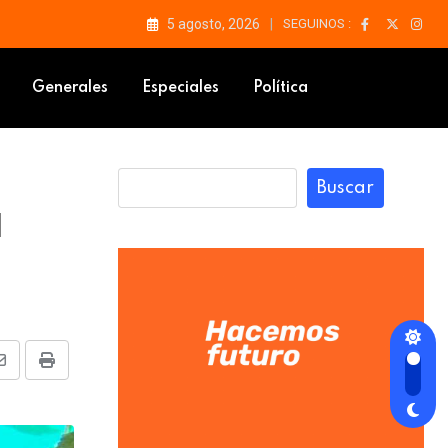
5 agosto, 2026
SEGUINOS :
Generales
Especiales
Política
Buscar
l
Share
Print
via
Email