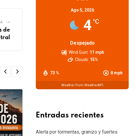
Ago 5, 2026
4
°C
IA
s de
tral
Despejado
Wind Gust:
11 mph
Clouds:
15%
73 %
8 mph
Weather from WeatherAPI
Entradas recientes
Alerta por tormentas, granizo y fuertes