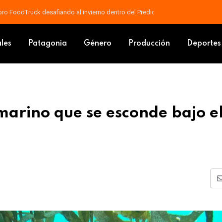
ectan otro espacio recreativo en Isidro Quiroga
íso submarino que se esconde bajo el mar Patagónico
ales
Patagonia
Género
Producción
Deportes
arino que se esconde bajo e