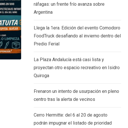
ráfagas: un frente frío avanza sobre
Argentina
Llega la 1era. Edición del evento Comodoro
FoodTruck desafiando al invierno dentro del
Predio Ferial
La Plaza Andalucía está casi lista y
proyectan otro espacio recreativo en Isidro
,
COMODORO
SOCIEDAD
Quiroga
La Plaza Andalucía está casi lista y proy
5 AGOSTO, 2026
Frenaron un intento de usurpación en pleno
centro tras la alerta de vecinos
Cerro Hermitte: del 6 al 20 de agosto
podrán impugnar el listado de prioridad