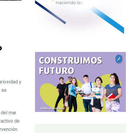
o
uriosidad y
e se
 del mar
ractivo de
ervención