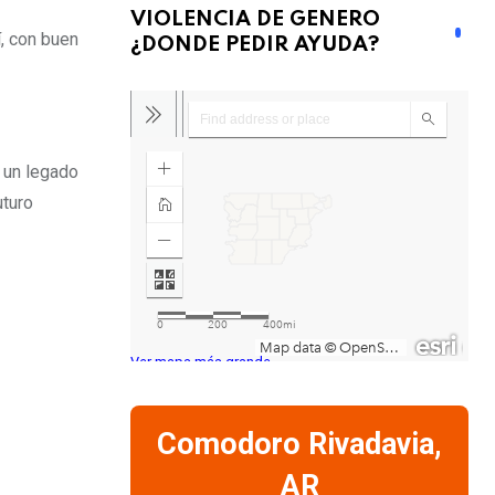
VIOLENCIA DE GENERO
í, con buen
¿DONDE PEDIR AYUDA?
r un legado
uturo
Ver mapa más grande
Comodoro Rivadavia,
AR