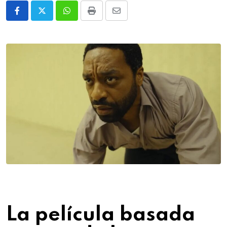
Whatsapp
Print
Share
via
Email
La película basada