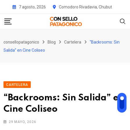
Skip
7 agosto, 2026
Comodoro Rivadavia, Chubut
to
content
consellopatagonico
Blog
Cartelera
“Backrooms: Sin
Salida” en Cine Coliseo
CARTELERA
“Backrooms: Sin Salida” en
Cine Coliseo
29 MAYO, 2026