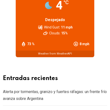
4
°C
Despejado
Wind Gust:
11 mph
Clouds:
15%
73 %
8 mph
Weather from WeatherAPI
Entradas recientes
Alerta por tormentas, granizo y fuertes ráfagas: un frente frío
avanza sobre Argentina