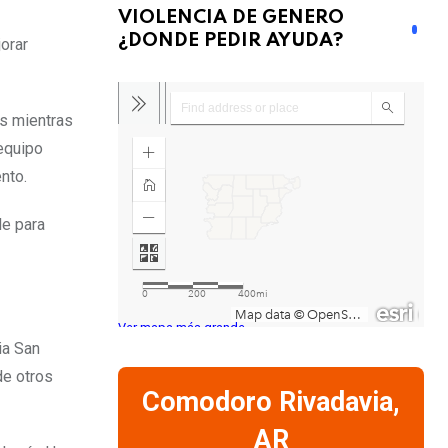
VIOLENCIA DE GENERO
¿DONDE PEDIR AYUDA?
orar
es mientras
equipo
nto.
le para
Ver mapa más grande
ia San
de otros
Comodoro Rivadavia,
AR