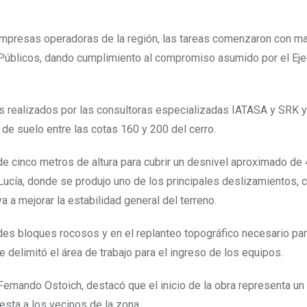
mpresas operadoras de la región, las tareas comenzaron con ma
os Públicos, dando cumplimiento al compromiso asumido por el Eje
cos realizados por las consultoras especializadas IATASA y SRK y
e suelo entre las cotas 160 y 200 del cerro.
e cinco metros de altura para cubrir un desnivel aproximado de
 Lucía, donde se produjo uno de los principales deslizamientos, c
 a mejorar la estabilidad general del terreno.
es bloques rocosos y en el replanteo topográfico necesario para
 delimitó el área de trabajo para el ingreso de los equipos.
 Fernando Ostoich, destacó que el inicio de la obra representa u
esta a los vecinos de la zona.