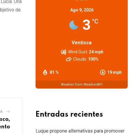
 Lucía. Una
bjetivo de
Ago 9, 2026
3
°C
Ventisca
Wind Gust:
24 mph
Clouds:
100%
81 %
19 mph
Weather from WeatherAPI
IA
Entradas recientes
sco,
ento
Luque propone alternativas para promover