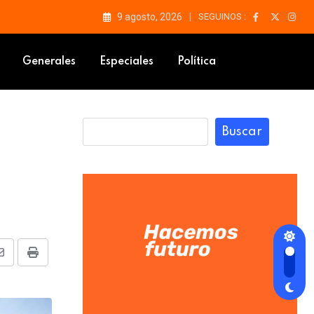
9 agosto, 2026
SEGUINOS :
Generales
Especiales
Política
Buscar
Share
Print
via
Email