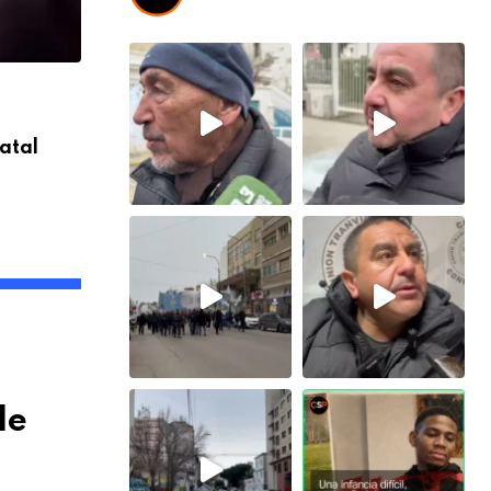
,
COMODORO
SOCIEDAD
atal
Comodoro despide a Miguel Criado Arrie
exfuncionario municipal
8 AGOSTO, 2026
de