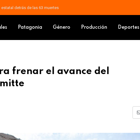
a, histórico exfuncionario municipal
os para frenar el avance del deslizamiento en Cerro Hermitte
ales
Patagonia
Género
Producción
Deportes
ra frenar el avance del
mitte