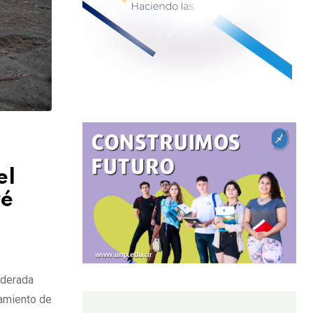
el
vé
iderada
zamiento de