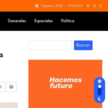
7 agosto, 2026
SEGUINOS :
Generales
Especiales
Política
Buscar
s
Share
Print
via
Email