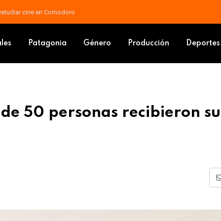
 docente: piden que las mejoras vayan al salario básico
al: Más de 50 personas recibieron sus certificados
ales
Patagonia
Género
Producción
Deportes
 de 50 personas recibieron su