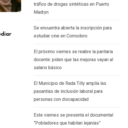
tráfico de drogas sintéticas en Puerto
Madryn
SOCIEDAD
Se encuentra abierta la inscripción para
udiar
El próximo viernes se reabre la paritari
estudiar cine en Comodoro
piden
6 AGOSTO, 2026
El próximo viernes se reabre la paritaria
docente: piden que las mejoras vayan al
salario básico
El Municipio de Rada Tilly amplía las
pasantías de inclusión laboral para
personas con discapacidad
Este viernes se presenta el documental
“Pobladores que habitan lejanías”