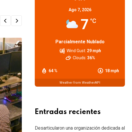
Ago 7, 2026
7
°C
Parcialmente Nublado
Wind Gust:
29 mph
Clouds:
36%
64 %
18 mph
Weather from WeatherAPI
Entradas recientes
Desarticularon una organización dedicada al