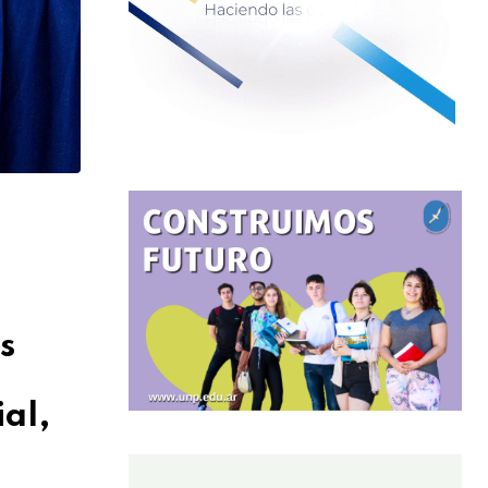
s
ial,