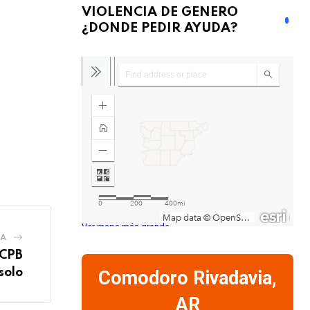
VIOLENCIA DE GENERO
¿DONDE PEDIR AYUDA?
Ver mapa más grande
IA
 CPB
solo
Comodoro Rivadavia,
AR