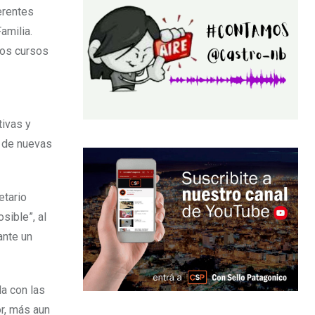
erentes
amilia.
los cursos
tivas y
 de nuevas
etario
sible”, al
ante un
da con las
or, más aun