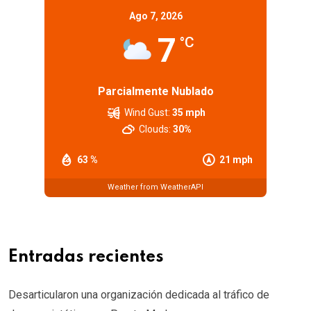
Ago 7, 2026
7
°C
Parcialmente Nublado
Wind Gust:
35 mph
Clouds:
30%
63 %
21 mph
Weather from WeatherAPI
Entradas recientes
Desarticularon una organización dedicada al tráfico de