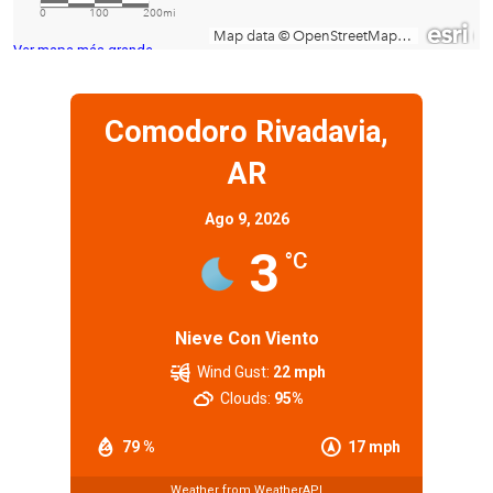
Ver mapa más grande
Comodoro Rivadavia,
AR
Ago 9, 2026
3
°C
Nieve Con Viento
Wind Gust:
22 mph
Clouds:
95%
79 %
17 mph
Weather from WeatherAPI