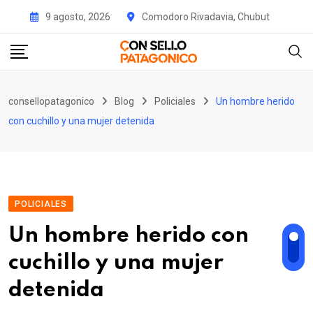
Skip
9 agosto, 2026
Comodoro Rivadavia, Chubut
to
content
consellopatagonico
Blog
Policiales
Un hombre herido
con cuchillo y una mujer detenida
POLICIALES
Un hombre herido con
cuchillo y una mujer
detenida