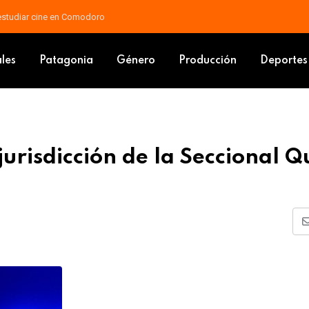
 estudiar cine en Comodoro
do en jurisdicción de la Seccional Quinta
ales
Patagonia
Género
Producción
Deportes
urisdicción de la Seccional Q