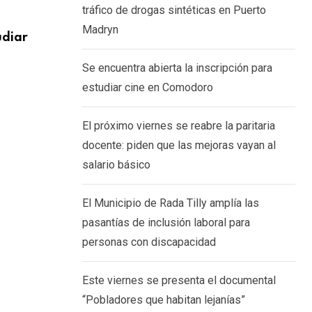
tráfico de drogas sintéticas en Puerto
SOCIEDAD
Madryn
udiar
El Municipio de Rada Tilly amplía las pa
6 AGOSTO, 2026
Se encuentra abierta la inscripción para
estudiar cine en Comodoro
El próximo viernes se reabre la paritaria
docente: piden que las mejoras vayan al
salario básico
El Municipio de Rada Tilly amplía las
pasantías de inclusión laboral para
personas con discapacidad
Este viernes se presenta el documental
“Pobladores que habitan lejanías”