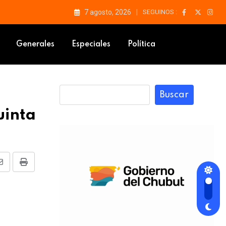
7 agosto, 2026
SEGUINOS :
Generales
Especiales
Política
Buscar
uinta
Share
Print
via
Email