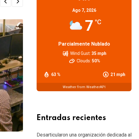
Ago 7, 2026
7
°C
Parcialmente Nublado
Wind Gust:
35 mph
Clouds:
50%
63 %
21 mph
Weather from WeatherAPI
Entradas recientes
Desarticularon una organización dedicada al