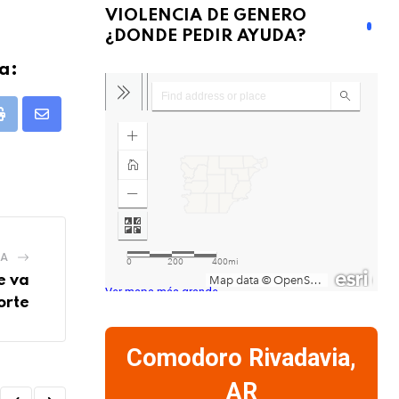
VIOLENCIA DE GENERO
¿DONDE PEDIR AYUDA?
a:
pp
Print
Share
via
Email
IA
e va
Ver mapa más grande
orte
Comodoro Rivadavia,
AR