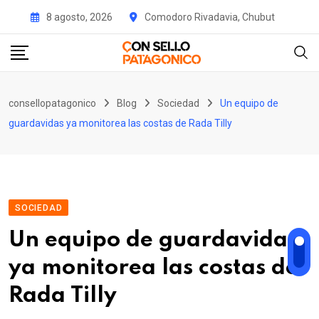
Skip
8 agosto, 2026
Comodoro Rivadavia, Chubut
to
content
consellopatagonico
Blog
Sociedad
Un equipo de
guardavidas ya monitorea las costas de Rada Tilly
SOCIEDAD
Un equipo de guardavidas
ya monitorea las costas de
Rada Tilly