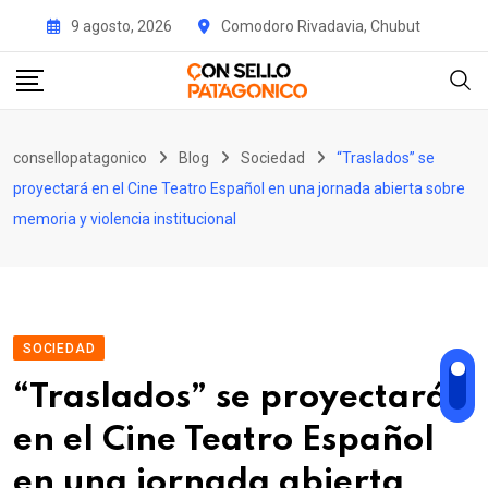
Skip
9 agosto, 2026
Comodoro Rivadavia, Chubut
to
content
consellopatagonico
Blog
Sociedad
“Traslados” se
proyectará en el Cine Teatro Español en una jornada abierta sobre
memoria y violencia institucional
SOCIEDAD
“Traslados” se proyectará
en el Cine Teatro Español
en una jornada abierta