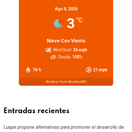
Ago 9, 2026
3
°C
Nieve Con Viento
Wind Gust:
26 mph
Clouds:
100%
76 %
21 mph
Weather from WeatherAPI
Entradas recientes
Luque propone alternativas para promover el desarrollo de