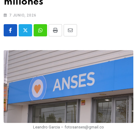
millones
7 JUNIO, 2026
Whatsapp
Print
Share
via
Email
Leandro Garcia – fotosanses@gmail.co