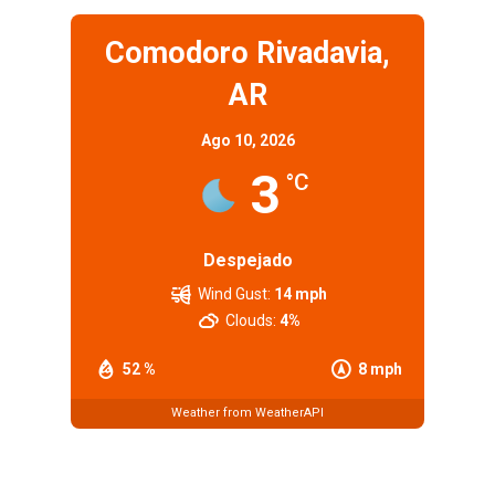
Comodoro Rivadavia,
AR
Ago 10, 2026
3
°C
Despejado
Wind Gust:
14 mph
Clouds:
4%
52 %
8 mph
Weather from WeatherAPI