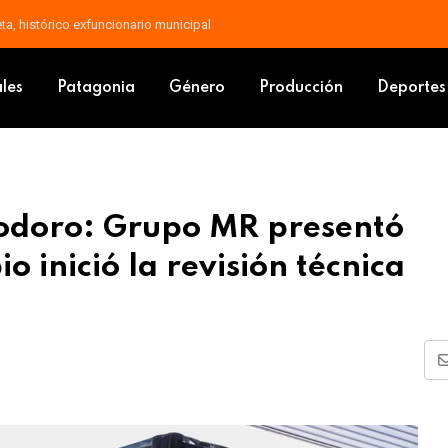
u padre, Jorge, a los 68 años
 Comodoro: Grupo MR presentó documentación y el Municipio inició la re
ales
Patagonia
Género
Producción
Deportes
odoro: Grupo MR presentó
 inició la revisión técnica