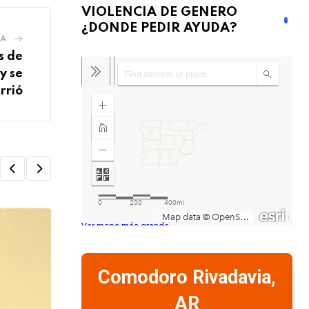
VIOLENCIA DE GENERO
¿DONDE PEDIR AYUDA?
IA
s de
y se
rrió
Ver mapa más grande
Comodoro Rivadavia,
AR