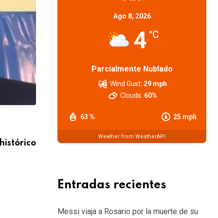
Ago 8, 2026
4
°C
Parcialmente Nublado
Wind Gust:
29 mph
Clouds:
60%
63 %
25 mph
,
DEPORTES
GENERALES
Weather from WeatherAPI
histórico
Messi viaja a Rosario tras la muerte de s
8 AGOSTO, 2026
Entradas recientes
Messi viaja a Rosario por la muerte de su