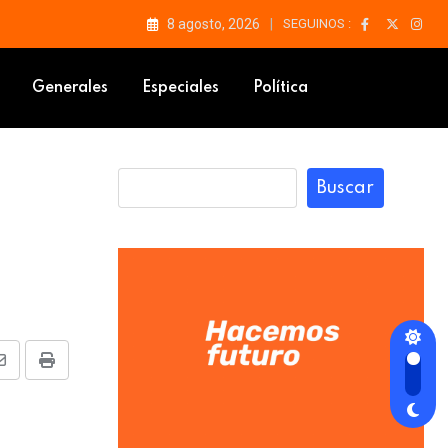
8 agosto, 2026
SEGUINOS :
visión técnica
Generales
Especiales
Política
Buscar
Share
Print
via
Email