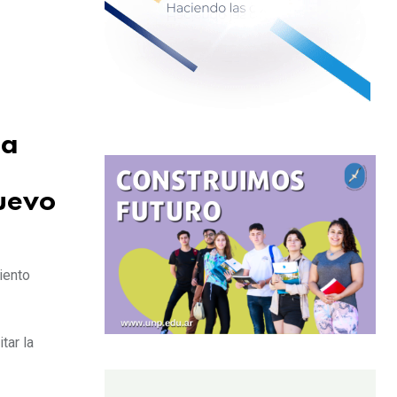
la
uevo
iento
tar la