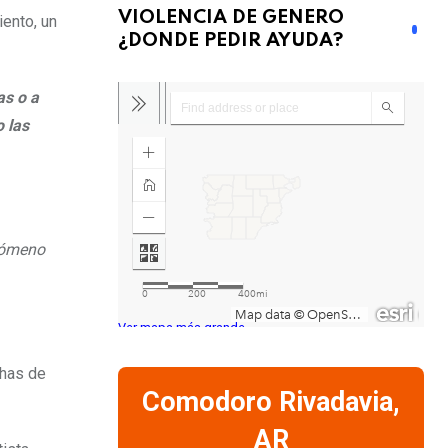
VIOLENCIA DE GENERO
ento, un
¿DONDE PEDIR AYUDA?
as o a
 las
enómeno
Ver mapa más grande
chas de
Comodoro Rivadavia,
AR