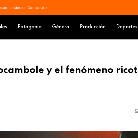
 estudiar cine en Comodoro
de”: Rocambole y el fenómeno ricotero que se niega a desaparecer
ales
Patagonia
Género
Producción
Deportes
ocambole y el fenómeno rico