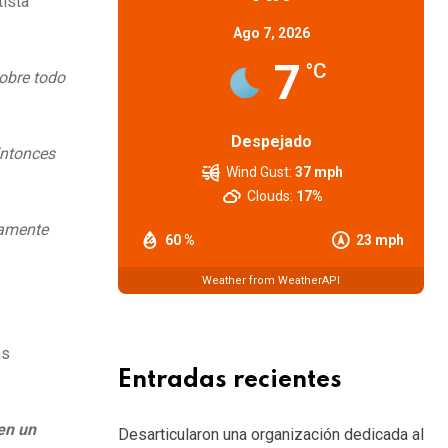
tista
Ago 7, 2026
7
°C
obre todo
Despejado
Entonces
Wind Gust:
37 mph
Clouds:
17%
tamente
60 %
23 mph
Weather from WeatherAPI
as
Entradas recientes
en un
Desarticularon una organización dedicada al