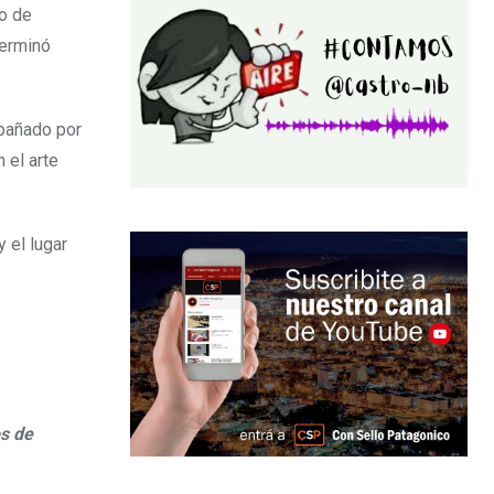
vo de
terminó
mpañado por
 el arte
 el lugar
os de