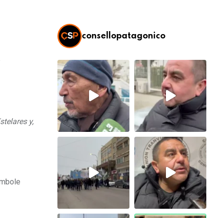
consellopatagonico
telares y,
ambole