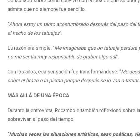
Consultado sobre cómo convive con la idea de que su obra ya 
admite que no siempre fue sencillo.
“
Ahora estoy un tanto acostumbrado después del paso del ti
el hecho de los tatuajes
”.
La razón era simple: “
Me imaginaba que un tatuaje perdura p
no me sentía muy responsable de grabar algo así
”.
Con los años, esa sensación fue transformándose. “
Me acost
sobre el brazo o la pierna porque después se lo van a tatuar
MÁS ALLÁ DE UNA ÉPOCA
Durante la entrevista, Rocambole también reflexionó sobre 
sobrevivan al paso del tiempo.
“
Muchas veces las situaciones artísticas, sean poéticas, v