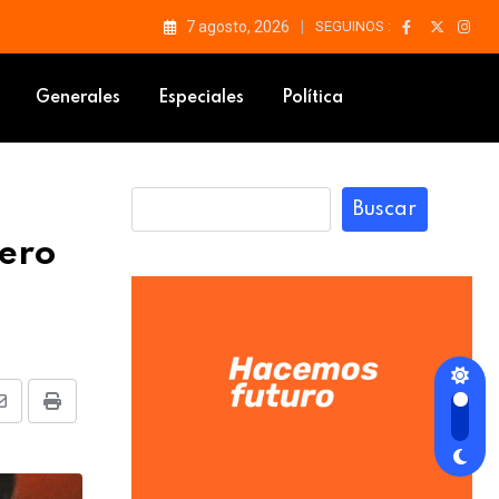
7 agosto, 2026
SEGUINOS :
Generales
Especiales
Política
Buscar
tero
Share
Print
via
Email