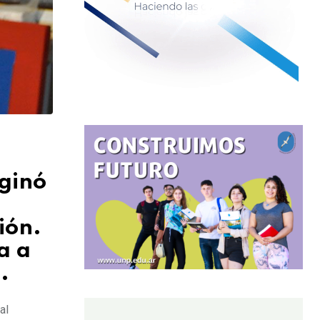
ginó
ión.
a a
.
al