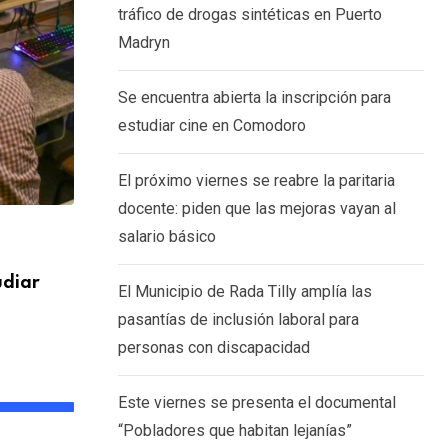
tráfico de drogas sintéticas en Puerto
Madryn
Se encuentra abierta la inscripción para
estudiar cine en Comodoro
El próximo viernes se reabre la paritaria
docente: piden que las mejoras vayan al
salario básico
SOCIEDAD
udiar
El Municipio de Rada Tilly amplía las pa
El Municipio de Rada Tilly amplía las
6 AGOSTO, 2026
pasantías de inclusión laboral para
personas con discapacidad
Este viernes se presenta el documental
“Pobladores que habitan lejanías”