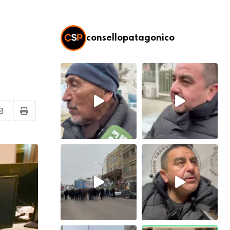
consellopatagonico
Share
Print
via
Email