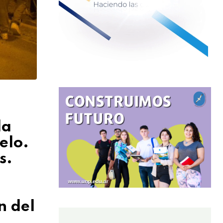
la
elo.
s.
n del