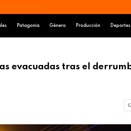
 docente: piden que las mejoras vayan al salario básico
 familias evacuadas tras el derrumbe de Cerro Hermitte
ales
Patagonia
Género
Producción
Deportes
as evacuadas tras el derrum