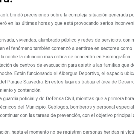
li, brindó precisiones sobre la compleja situación generada po
eró en las últimas horas y que está provocando serios inconven
 privada, viviendas, alumbrado público y redes de servicios, con
i bien el fenómeno también comenzó a sentirse en sectores como
a noche la situación más crítica se concentró en Sismográfica.
tación de centros de evacuación para asistir a las familias que 
noche. Están funcionando el Albergue Deportivo, el espacio ubic
del Parque Saavedra. En estos lugares trabaja el área de Desarro
iento y contención.
guardia policial y de Defensa Civil, mientras que a primera hora
 técnicos del Municipio. Geólogos, bomberos y personal especia
 continuar con las tareas de prevención, con el objetivo principal
ación, hasta el momento no se registran personas heridas ni víc