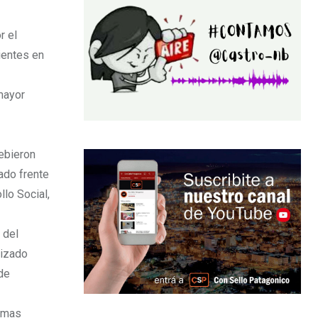
r el
ientes en
 mayor
debieron
ado frente
llo Social,
 del
lizado
 de
timas