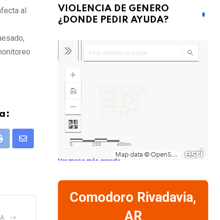
VIOLENCIA DE GENERO
fecta al
¿DONDE PEDIR AYUDA?
uesado,
monitoreo
a:
pp
Print
Share
via
Ver mapa más grande
Email
Comodoro Rivadavia,
AR
IA