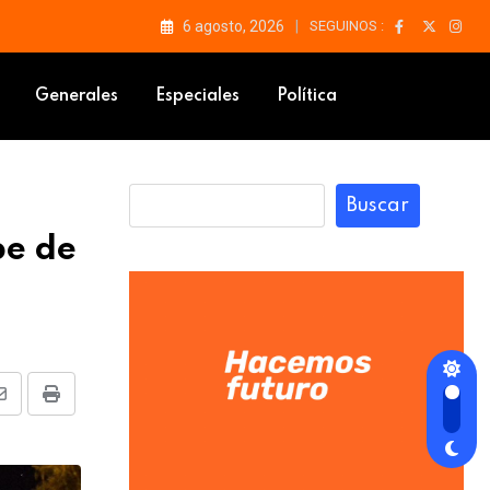
6 agosto, 2026
SEGUINOS :
Generales
Especiales
Política
Buscar
be de
Share
Print
via
Email