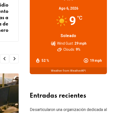
idio
Ago 6, 2026
ento
9
°C
as a
a de
nero
Soleado
Wind Gust:
29 mph
Clouds:
9%
52 %
19 mph
Weather from WeatherAPI
Entradas recientes
Desarticularon una organización dedicada al