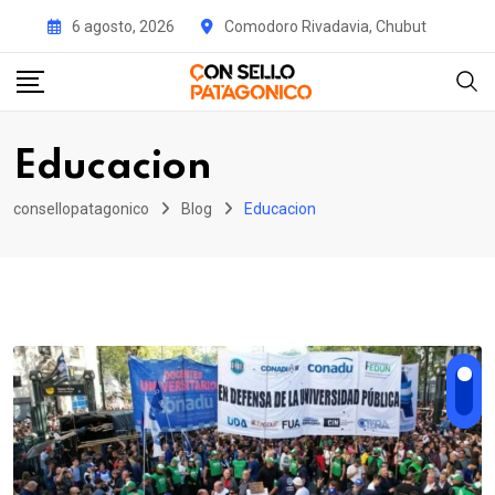
Skip
6 agosto, 2026
Comodoro Rivadavia, Chubut
to
content
Educacion
consellopatagonico
Blog
Educacion